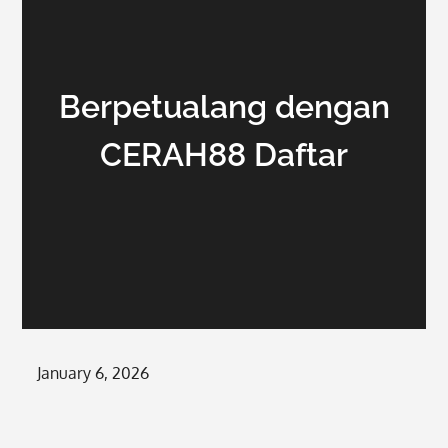
Berpetualang dengan
CERAH88 Daftar
Posted
January 6, 2026
on