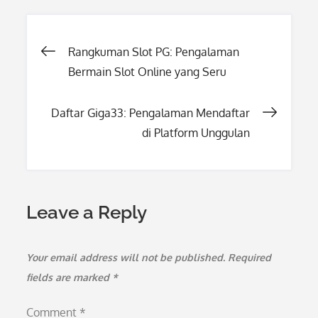
Post
Rangkuman Slot PG: Pengalaman
Bermain Slot Online yang Seru
navigation
Daftar Giga33: Pengalaman Mendaftar
di Platform Unggulan
Leave a Reply
Your email address will not be published.
Required
fields are marked
*
Comment
*