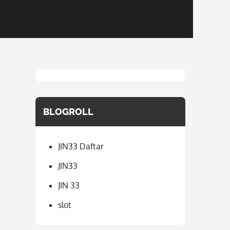
BLOGROLL
JIN33 Daftar
JIN33
JIN 33
slot