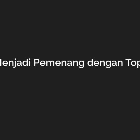
Menjadi Pemenang dengan To