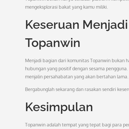
mengeksplorasi bakat yang kamu miliki.
Keseruan Menjadi
Topanwin
Menjadi bagian dari komunitas Topanwin bukan h
hubungan yang positif dengan sesama pengguna. 
menjalin persahabatan yang akan bertahan lama.
Bergabunglah sekarang dan rasakan sendiri kese
Kesimpulan
Topanwin adalah tempat yang tepat bagi para pe