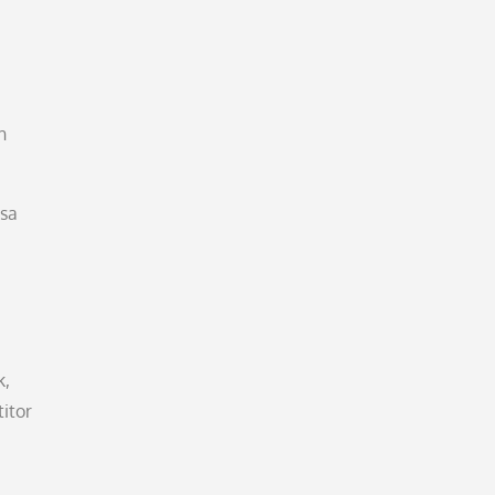
h
isa
k,
itor