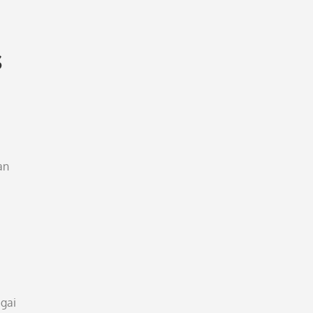
s
an
gai