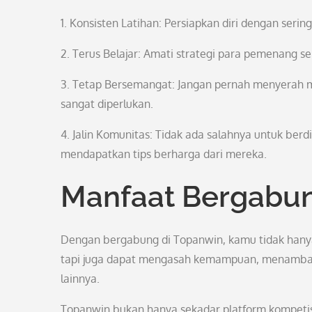
1. Konsisten Latihan: Persiapkan diri dengan seri
2. Terus Belajar: Amati strategi para pemenang
3. Tetap Bersemangat: Jangan pernah menyerah
sangat diperlukan.
4. Jalin Komunitas: Tidak ada salahnya untuk be
mendapatkan tips berharga dari mereka.
Manfaat Bergabu
Dengan bergabung di Topanwin, kamu tidak han
tapi juga dapat mengasah kemampuan, menambah
lainnya.
Topanwin bukan hanya sekadar platform kompetis