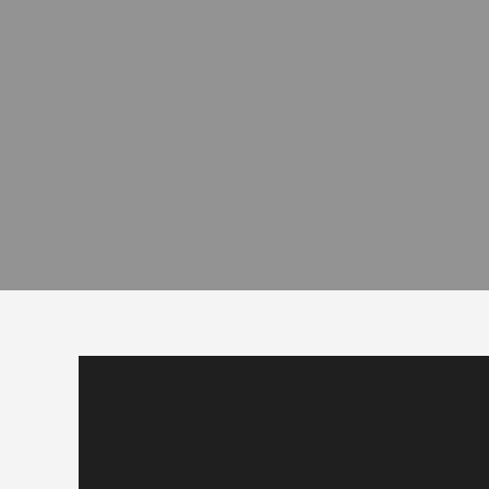
Skip
to
content