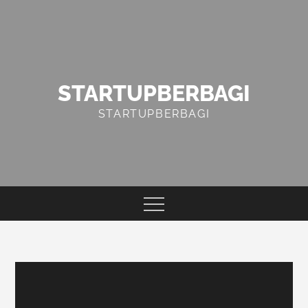
Skip
to
content
STARTUPBERBAGI
STARTUPBERBAGI