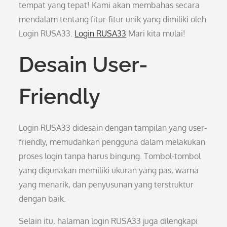
tempat yang tepat! Kami akan membahas secara
mendalam tentang fitur-fitur unik yang dimiliki oleh
Login RUSA33.
Login RUSA33
Mari kita mulai!
Desain User-
Friendly
Login RUSA33 didesain dengan tampilan yang user-
friendly, memudahkan pengguna dalam melakukan
proses login tanpa harus bingung. Tombol-tombol
yang digunakan memiliki ukuran yang pas, warna
yang menarik, dan penyusunan yang terstruktur
dengan baik.
Selain itu, halaman login RUSA33 juga dilengkapi