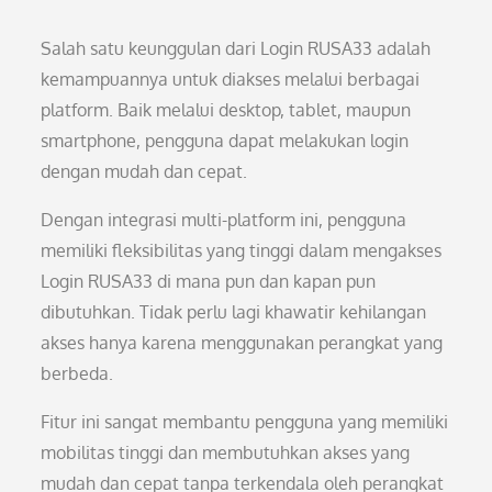
Salah satu keunggulan dari Login RUSA33 adalah
kemampuannya untuk diakses melalui berbagai
platform. Baik melalui desktop, tablet, maupun
smartphone, pengguna dapat melakukan login
dengan mudah dan cepat.
Dengan integrasi multi-platform ini, pengguna
memiliki fleksibilitas yang tinggi dalam mengakses
Login RUSA33 di mana pun dan kapan pun
dibutuhkan. Tidak perlu lagi khawatir kehilangan
akses hanya karena menggunakan perangkat yang
berbeda.
Fitur ini sangat membantu pengguna yang memiliki
mobilitas tinggi dan membutuhkan akses yang
mudah dan cepat tanpa terkendala oleh perangkat