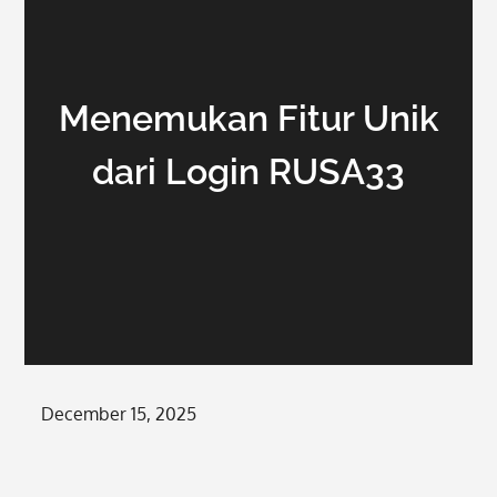
Menemukan Fitur Unik
dari Login RUSA33
Posted
December 15, 2025
on