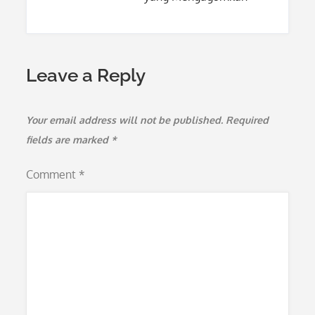
Leave a Reply
Your email address will not be published.
Required
fields are marked
*
Comment
*