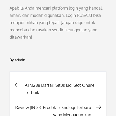
Apabila Anda mencari platform login yang handal,
aman, dan mudah digunakan, Login RUSA33 bisa
menjadi pilihan yang tepat. Jangan ragu untuk
mencoba dan rasakan sendiri keunggulan yang
ditawarkan!
By
admin
Post
ATM288 Daftar: Situs Judi Slot Online
Terbaik
navigation
Review JIN 33: Produk Teknologi Terbaru
yang Mengagumkan