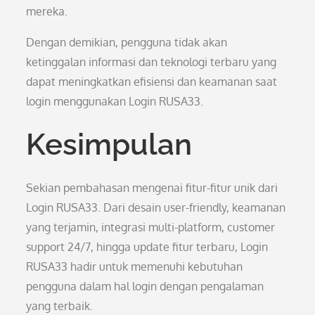
mereka.
Dengan demikian, pengguna tidak akan
ketinggalan informasi dan teknologi terbaru yang
dapat meningkatkan efisiensi dan keamanan saat
login menggunakan Login RUSA33.
Kesimpulan
Sekian pembahasan mengenai fitur-fitur unik dari
Login RUSA33. Dari desain user-friendly, keamanan
yang terjamin, integrasi multi-platform, customer
support 24/7, hingga update fitur terbaru, Login
RUSA33 hadir untuk memenuhi kebutuhan
pengguna dalam hal login dengan pengalaman
yang terbaik.