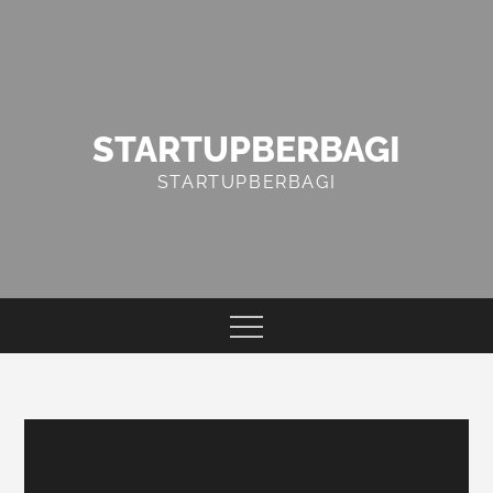
Skip
to
content
STARTUPBERBAGI
STARTUPBERBAGI