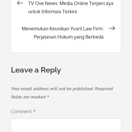
Post
TV Ove News: Media Online Terpercaya
untuk Informasi Terkini
navigation
Menemukan Keunikan Yusril Law Firm:
Perjalanan Hukum yang Berbeda
Leave a Reply
Your email address will not be published.
Required
fields are marked
*
Comment
*