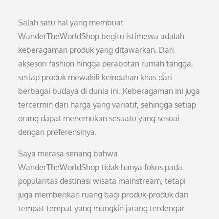
Salah satu hal yang membuat
WanderTheWorldShop begitu istimewa adalah
keberagaman produk yang ditawarkan. Dari
aksesori fashion hingga perabotan rumah tangga,
setiap produk mewakili keindahan khas dari
berbagai budaya di dunia ini. Keberagaman ini juga
tercermin dari harga yang variatif, sehingga setiap
orang dapat menemukan sesuatu yang sesuai
dengan preferensinya.
Saya merasa senang bahwa
WanderTheWorldShop tidak hanya fokus pada
popularitas destinasi wisata mainstream, tetapi
juga memberikan ruang bagi produk-produk dari
tempat-tempat yang mungkin jarang terdengar