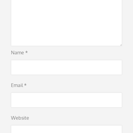
Name
*
Email
*
Website