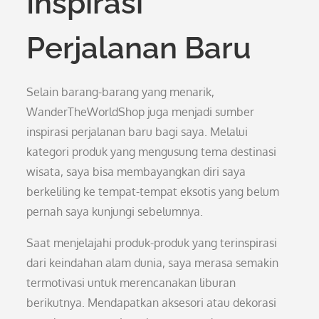
Inspirasi
Perjalanan Baru
Selain barang-barang yang menarik,
WanderTheWorldShop juga menjadi sumber
inspirasi perjalanan baru bagi saya. Melalui
kategori produk yang mengusung tema destinasi
wisata, saya bisa membayangkan diri saya
berkeliling ke tempat-tempat eksotis yang belum
pernah saya kunjungi sebelumnya.
Saat menjelajahi produk-produk yang terinspirasi
dari keindahan alam dunia, saya merasa semakin
termotivasi untuk merencanakan liburan
berikutnya. Mendapatkan aksesori atau dekorasi