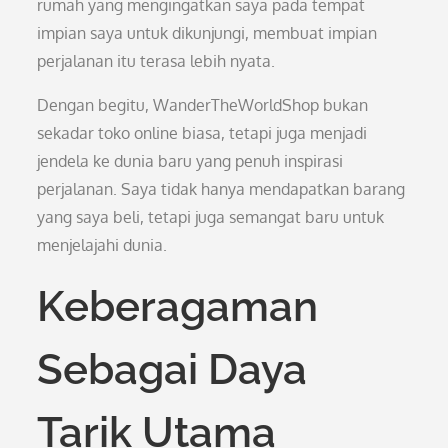
rumah yang mengingatkan saya pada tempat
impian saya untuk dikunjungi, membuat impian
perjalanan itu terasa lebih nyata.
Dengan begitu, WanderTheWorldShop bukan
sekadar toko online biasa, tetapi juga menjadi
jendela ke dunia baru yang penuh inspirasi
perjalanan. Saya tidak hanya mendapatkan barang
yang saya beli, tetapi juga semangat baru untuk
menjelajahi dunia.
Keberagaman
Sebagai Daya
Tarik Utama