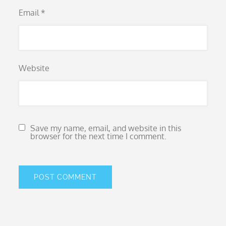
Email
*
Website
Save my name, email, and website in this
browser for the next time I comment.