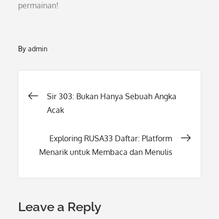
permainan!
By
admin
Post
Sir 303: Bukan Hanya Sebuah Angka
Acak
navigation
Exploring RUSA33 Daftar: Platform
Menarik untuk Membaca dan Menulis
Leave a Reply