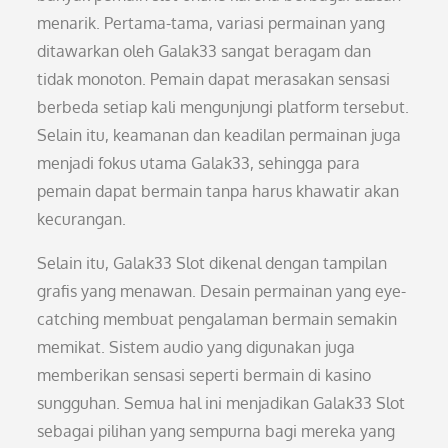
menarik. Pertama-tama, variasi permainan yang
ditawarkan oleh Galak33 sangat beragam dan
tidak monoton. Pemain dapat merasakan sensasi
berbeda setiap kali mengunjungi platform tersebut.
Selain itu, keamanan dan keadilan permainan juga
menjadi fokus utama Galak33, sehingga para
pemain dapat bermain tanpa harus khawatir akan
kecurangan.
Selain itu, Galak33 Slot dikenal dengan tampilan
grafis yang menawan. Desain permainan yang eye-
catching membuat pengalaman bermain semakin
memikat. Sistem audio yang digunakan juga
memberikan sensasi seperti bermain di kasino
sungguhan. Semua hal ini menjadikan Galak33 Slot
sebagai pilihan yang sempurna bagi mereka yang