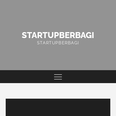
Skip
to
content
STARTUPBERBAGI
STARTUPBERBAGI