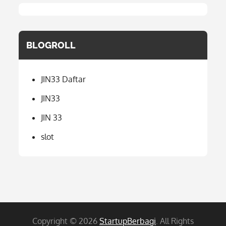
BLOGROLL
JIN33 Daftar
JIN33
JIN 33
slot
Copyright © 2026
StartupBerbagi
. All Rights