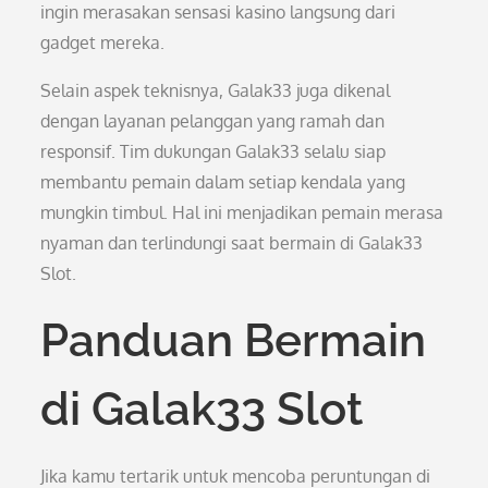
ingin merasakan sensasi kasino langsung dari
gadget mereka.
Selain aspek teknisnya, Galak33 juga dikenal
dengan layanan pelanggan yang ramah dan
responsif. Tim dukungan Galak33 selalu siap
membantu pemain dalam setiap kendala yang
mungkin timbul. Hal ini menjadikan pemain merasa
nyaman dan terlindungi saat bermain di Galak33
Slot.
Panduan Bermain
di Galak33 Slot
Jika kamu tertarik untuk mencoba peruntungan di