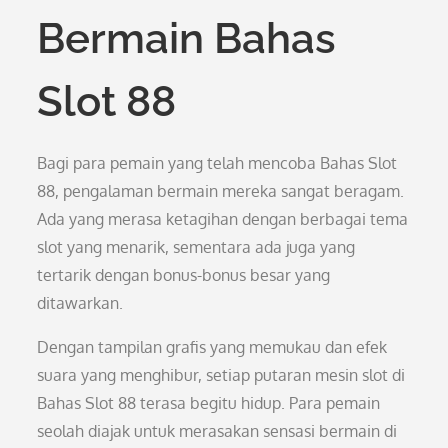
Bermain Bahas
Slot 88
Bagi para pemain yang telah mencoba Bahas Slot
88, pengalaman bermain mereka sangat beragam.
Ada yang merasa ketagihan dengan berbagai tema
slot yang menarik, sementara ada juga yang
tertarik dengan bonus-bonus besar yang
ditawarkan.
Dengan tampilan grafis yang memukau dan efek
suara yang menghibur, setiap putaran mesin slot di
Bahas Slot 88 terasa begitu hidup. Para pemain
seolah diajak untuk merasakan sensasi bermain di