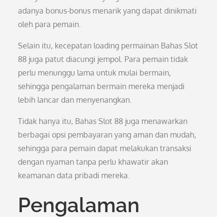
adanya bonus-bonus menarik yang dapat dinikmati
oleh para pemain.
Selain itu, kecepatan loading permainan Bahas Slot
88 juga patut diacungi jempol. Para pemain tidak
perlu menunggu lama untuk mulai bermain,
sehingga pengalaman bermain mereka menjadi
lebih lancar dan menyenangkan.
Tidak hanya itu, Bahas Slot 88 juga menawarkan
berbagai opsi pembayaran yang aman dan mudah,
sehingga para pemain dapat melakukan transaksi
dengan nyaman tanpa perlu khawatir akan
keamanan data pribadi mereka.
Pengalaman