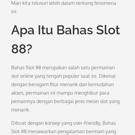
Mari kita telusuri lebih dalam tentang fenomena
ini.
Apa Itu Bahas Slot
88?
Bahas Slot 88 merupakan salah satu permainan
slot online yang tengah populer saat ini. Dikenal
dengan beragam fitur menarik dan kemudahan
akses, permainan ini mampu menghibur para
pemainnya dengan berbagai jenis mesin slot yang
menarik.
Dibuat dengan konsep yang user-friendly, Bahas
Slot 88 menawarkan pengalaman bermain yang