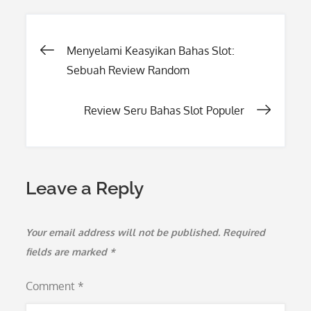
Post
Menyelami Keasyikan Bahas Slot:
Sebuah Review Random
navigation
Review Seru Bahas Slot Populer
Leave a Reply
Your email address will not be published.
Required
fields are marked
*
Comment
*