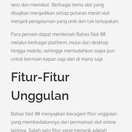
seru dan memikat. Berbagai tema slot yang
disajikan menjadikan setiap putaran mesin slot
menjadi pengalaman yang unik dan tak terlupakan.
Para pemain dapat menikmati Bahas Slot 88
melalui berbagai platform, mulai dari desktop
hingga mobile, sehingga memudahkan siapa pun
untuk bermain kapan saja dan di mana saja.
Fitur-Fitur
Unggulan
Bahas Slot 88 menyajikan beragam fitur unggulan
yang membedakannya dari permainan slot online
lainnya. Salah satu fitur yang menarik adalah