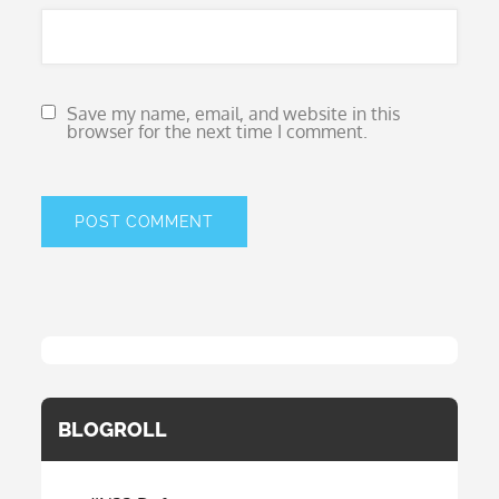
Save my name, email, and website in this
browser for the next time I comment.
BLOGROLL