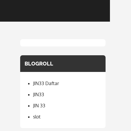
BLOGROLL
JIN33 Daftar
JIN33
JIN 33
slot