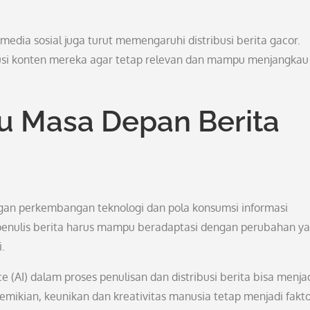
media sosial juga turut memengaruhi distribusi berita gacor.
ibusi konten mereka agar tetap relevan dan mampu menjangkau
 Masa Depan Berita
ngan perkembangan teknologi dan pola konsumsi informasi
 penulis berita harus mampu beradaptasi dengan perubahan y
i.
ce (AI) dalam proses penulisan dan distribusi berita bisa menja
emikian, keunikan dan kreativitas manusia tetap menjadi fakt