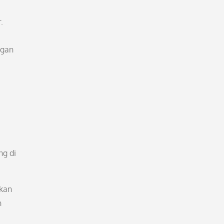
.
ngan
ng di
ikan
n