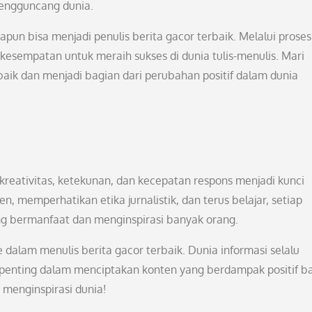
engguncang dunia.
pun bisa menjadi penulis berita gacor terbaik. Melalui proses
 kesempatan untuk meraih sukses di dunia tulis-menulis. Mari
aik dan menjadi bagian dari perubahan positif dalam dunia
kreativitas, ketekunan, dan kecepatan respons menjadi kunci
 memperhatikan etika jurnalistik, dan terus belajar, setiap
ng bermanfaat dan menginspirasi banyak orang.
dalam menulis berita gacor terbaik. Dunia informasi selalu
n penting dalam menciptakan konten yang berdampak positif b
 menginspirasi dunia!