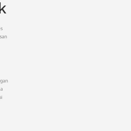
k
es
isan
ngan
ca
si