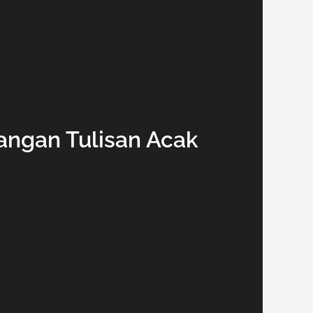
langan Tulisan Acak