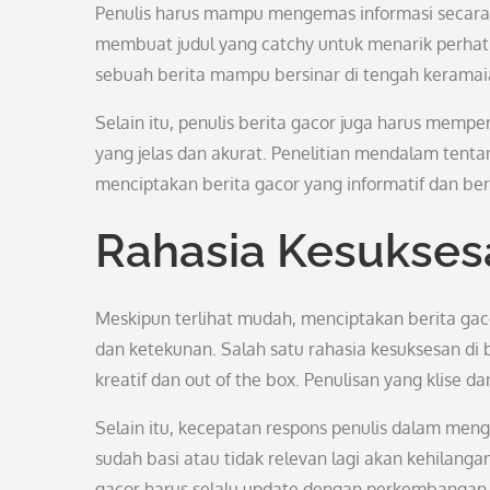
Penulis harus mampu mengemas informasi secara
membuat judul yang catchy untuk menarik perhat
sebuah berita mampu bersinar di tengah keramaia
Selain itu, penulis berita gacor juga harus mempe
yang jelas dan akurat. Penelitian mendalam tenta
menciptakan berita gacor yang informatif dan ber
Rahasia Kesukses
Meskipun terlihat mudah, menciptakan berita ga
dan ketekunan. Salah satu rahasia kesuksesan di 
kreatif dan out of the box. Penulisan yang klise da
Selain itu, kecepatan respons penulis dalam meng
sudah basi atau tidak relevan lagi akan kehilanga
gacor harus selalu update dengan perkembangan