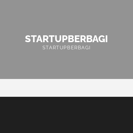
STARTUPBERBAGI
STARTUPBERBAGI