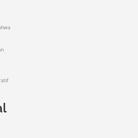
bahwa
an
atif
al
i