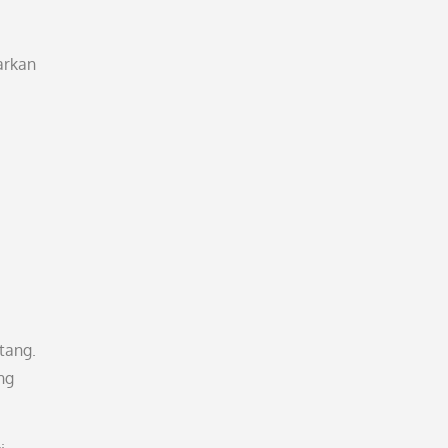
arkan
tang.
ng