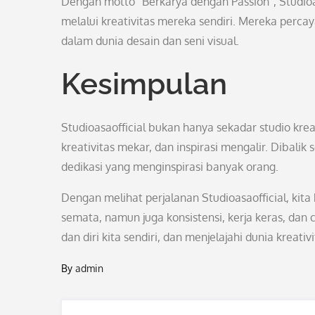
Dengan motto “Berkarya dengan Passion”, Studioas
melalui kreativitas mereka sendiri. Mereka perca
dalam dunia desain dan seni visual.
Kesimpulan
Studioasaofficial bukan hanya sekadar studio krea
kreativitas mekar, dan inspirasi mengalir. Dibalik
dedikasi yang menginspirasi banyak orang.
Dengan melihat perjalanan Studioasaofficial, kit
semata, namun juga konsistensi, kerja keras, dan 
dan diri kita sendiri, dan menjelajahi dunia kre
By
admin