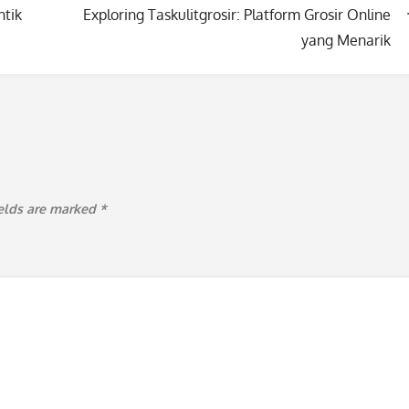
ntik
Exploring Taskulitgrosir: Platform Grosir Online
yang Menarik
ields are marked
*