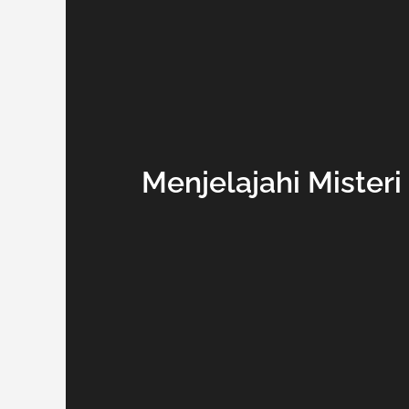
Menjelajahi Mister