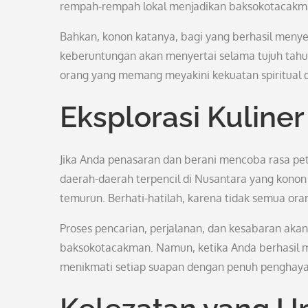
rempah-rempah lokal menjadikan baksokotacakman
Bahkan, konon katanya, bagi yang berhasil menye
keberuntungan akan menyertai selama tujuh tahu
orang yang memang meyakini kekuatan spiritual 
Eksplorasi Kuliner
Jika Anda penasaran dan berani mencoba rasa pet
daerah-daerah terpencil di Nusantara yang kono
temurun. Berhati-hatilah, karena tidak semua o
Proses pencarian, perjalanan, dan kesabaran aka
baksokotacakman. Namun, ketika Anda berhasil m
menikmati setiap suapan dengan penuh penghayata