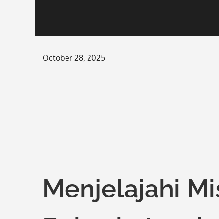
Posted
October 28, 2025
on
Menjelajahi Mi