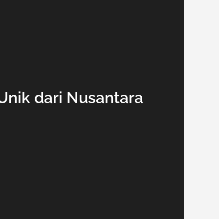
Unik dari Nusantara