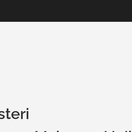
steri