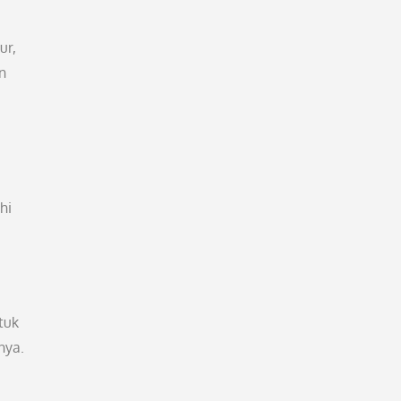
ur,
n
hi
tuk
nya.