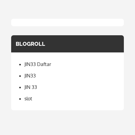
BLOGROLL
JIN33 Daftar
JIN33
JIN 33
slot