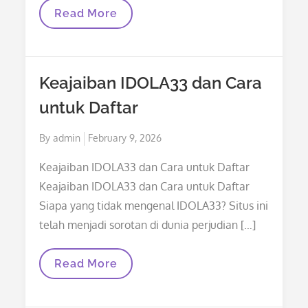
Menyelami
Read More
Dunia
SALDO33
DAFTAR
Keajaiban IDOLA33 dan Cara
untuk Daftar
Posted
By
admin
February 9, 2026
on
Keajaiban IDOLA33 dan Cara untuk Daftar
Keajaiban IDOLA33 dan Cara untuk Daftar
Siapa yang tidak mengenal IDOLA33? Situs ini
telah menjadi sorotan di dunia perjudian […]
Keajaiban
Read More
IDOLA33
Dan
Cara