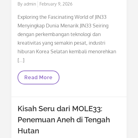
Posted
By
admin
February 9, 2026
on
Exploring the Fascinating World of JIN33
Menyingkap Dunia Menarik JIN33 Seiring
dengan perkembangan teknologi dan
kreativitas yang semakin pesat, industri
hiburan Korea Selatan kembali menorehkan
[…]
Menyingkap
Read More
Dunia
Menarik
JIN33
Kisah Seru dari MOLE33:
Penemuan Aneh di Tengah
Hutan