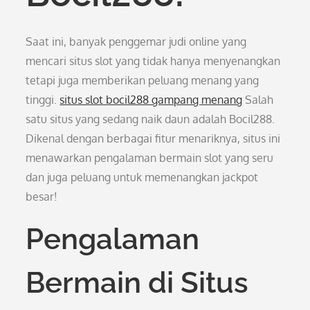
Saat ini, banyak penggemar judi online yang
mencari situs slot yang tidak hanya menyenangkan
tetapi juga memberikan peluang menang yang
tinggi.
situs slot bocil288 gampang menang
Salah
satu situs yang sedang naik daun adalah Bocil288.
Dikenal dengan berbagai fitur menariknya, situs ini
menawarkan pengalaman bermain slot yang seru
dan juga peluang untuk memenangkan jackpot
besar!
Pengalaman
Bermain di Situs