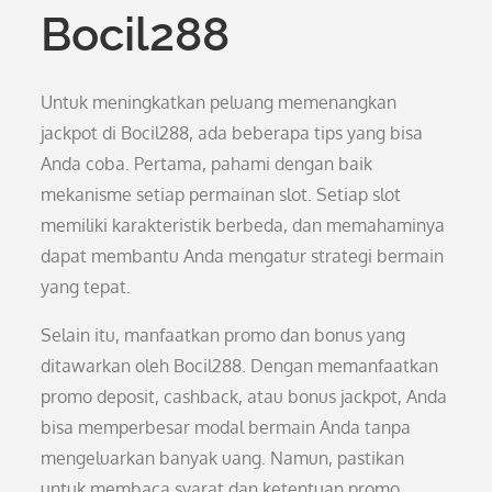
Bocil288
Untuk meningkatkan peluang memenangkan
jackpot di Bocil288, ada beberapa tips yang bisa
Anda coba. Pertama, pahami dengan baik
mekanisme setiap permainan slot. Setiap slot
memiliki karakteristik berbeda, dan memahaminya
dapat membantu Anda mengatur strategi bermain
yang tepat.
Selain itu, manfaatkan promo dan bonus yang
ditawarkan oleh Bocil288. Dengan memanfaatkan
promo deposit, cashback, atau bonus jackpot, Anda
bisa memperbesar modal bermain Anda tanpa
mengeluarkan banyak uang. Namun, pastikan
untuk membaca syarat dan ketentuan promo