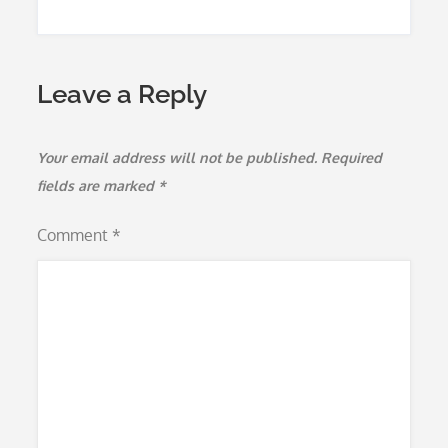
Leave a Reply
Your email address will not be published.
Required
fields are marked
*
Comment
*