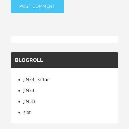
BLOGROLL
JIN33 Daftar
JIN33
JIN 33
slot