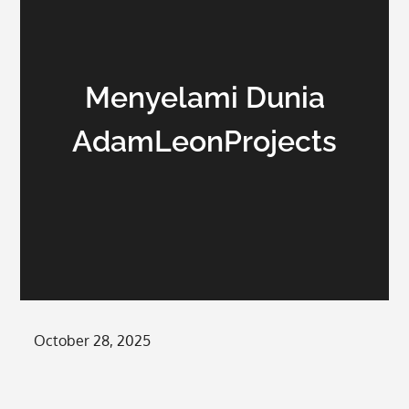
Menyelami Dunia
AdamLeonProjects
Posted
October 28, 2025
on